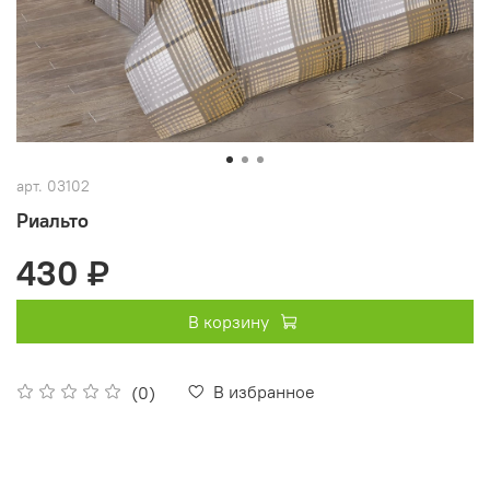
арт.
03102
Риальто
430 ₽
В корзину
В избранное
(0)