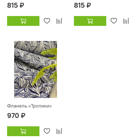
815 ₽
815 ₽
Фланель «Тропики»
970 ₽