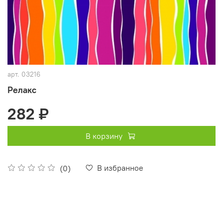
арт.
03216
Релакс
282 ₽
В корзину
В избранное
(0)