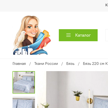
К
Каталог
Главная
Ткани России
Бязь
Бязь 220 см 