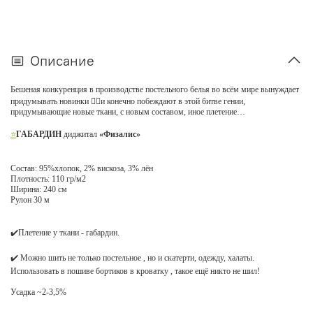
Описание
Бешеная конкуренция в производстве постельного белья во всём мире вынуждает
придумывать новинки 👌🏼и конечно побеждают в этой битве гении,
придумывающие новые ткани, с новым составом, иное плетение…
⭐
ГАБАРДИН
диджитал
«Физалис»
Состав: 95%хлопок, 2% вискоза, 3% лён
Плотность: 110 гр/м2
Ширина: 240 см
Рулон 30 м
✔️Плетение у ткани - габардин.
✔️ Можно шить не только постельное , но и скатерти, одежду, халаты.
Использовать в пошиве бортиков в кроватку , такое ещё никто не шил!
Усадка ~2-3,5%