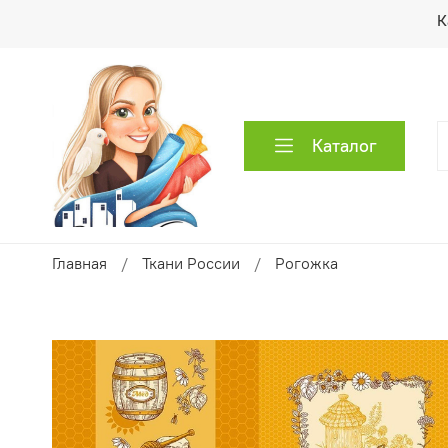
К
Каталог
Главная
Ткани России
Рогожка